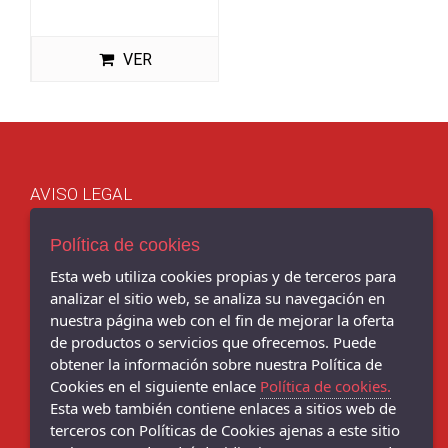
VER
AVISO LEGAL
POLÍTICA DE COOKIES
ENVÍOS Y DEVOLUCIONES
Política de cookies
POLÍTICA DE PRIVACIDAD
Esta web utiliza cookies propias y de terceros para
analizar el sitio web, se analiza su navegación en
nuestra página web con el fin de mejorar la oferta
de productos o servicios que ofrecemos. Puede
obtener la información sobre nuestra Política de
Chema Sport - C/ BENITO CORBAL, 14, PONTEVEDRA - 36001
(Pontevedra)
Cookies en el siguiente enlace
Política de cookies.
986 103 397
Esta web también contiene enlaces a sitios web de
terceros con Políticas de Cookies ajenas a este sitio
Chema Sneakers - C/ DANIEL DE LA SOTA, 9, - 36001 (Pontevedra)