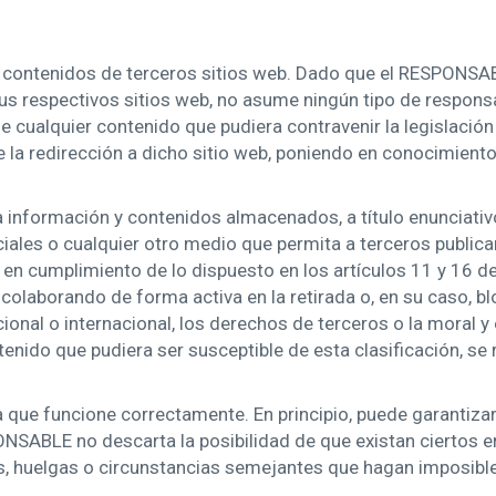
a a contenidos de terceros sitios web. Dado que el RESPONS
us respectivos sitios web, no asume ningún tipo de respons
e cualquier contenido que pudiera contravenir la legislación 
de la redirección a dicho sitio web, poniendo en conocimien
nformación y contenidos almacenados, a título enunciativo p
iales o cualquier otro medio que permita a terceros publica
n cumplimiento de lo dispuesto en los artículos 11 y 16 de 
 colaborando de forma activa en la retirada o, en su caso, 
ional o internacional, los derechos de terceros o la moral y 
tenido que pudiera ser susceptible de esta clasificación, se
a que funcione correctamente. En principio, puede garantiza
PONSABLE no descarta la posibilidad de que existan ciertos
s, huelgas o circunstancias semejantes que hagan imposible