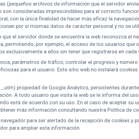
icas (pequeños archivos de información que el servidor envía
 son consideradas imprescindibles para el correcto funciona
oral, con la única finalidad de hacer más eficaz la navegació
cionan por sí mismas datos de carácter personal y no se uti
 que el servidor donde se encuentra la web reconozca el nav
a, permitiendo, por ejemplo, el acceso de los usuarios que 
 exclusivamente a ellos sin tener que registrarse en cada v
encia, parámetros de tráfico, controlar el progreso y número
ciosas para el usuario. Este sitio web no instalará cookies 
 o _utm) propiedad de Google Analytics, persistentes durante 
vegación. A todo usuario que visita la web se le informa del 
ando está de acuerdo con su uso. En el caso de aceptar su 
btener más información consultando nuestra Política de co
su navegador para ser alertado de la recepción de cookies y p
ador para ampliar esta información.