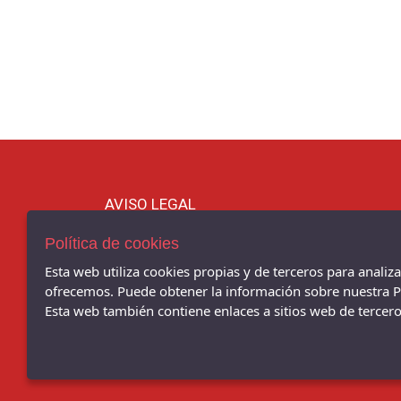
AVISO LEGAL
POLÍTICA DE COOKIES
Política de cookies
ENVÍOS Y DEVOLUCIONES
POLÍTICA DE PRIVACIDAD
Esta web utiliza cookies propias y de terceros para analiz
ofrecemos. Puede obtener la información sobre nuestra Po
Chema Sport - C/ BENITO CORBAL, 14, PONTEVEDRA - 3
Esta web también contiene enlaces a sitios web de terceros
(Pontevedra)
986 103 397