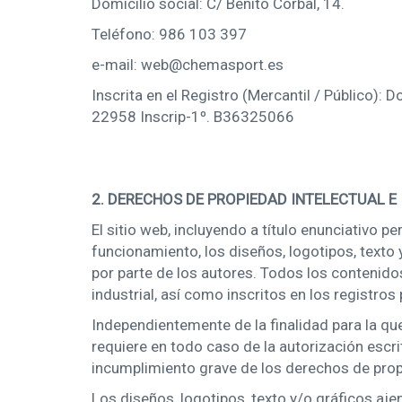
Domicilio social: C/ Benito Corbal, 14.
Teléfono: 986 103 397
e-mail: web@chemasport.es
Inscrita en el Registro (Mercantil / Público
22958 Inscrip-1º. B36325066
2. DERECHOS DE PROPIEDAD INTELECTUAL E
El sitio web, incluyendo a título enunciativo 
funcionamiento, los diseños, logotipos, texto
por parte de los autores. Todos los contenido
industrial, así como inscritos en los registro
Independientemente de la finalidad para la que 
requiere en todo caso de la autorización esc
incumplimiento grave de los derechos de propie
Los diseños, logotipos, texto y/o gráficos aj