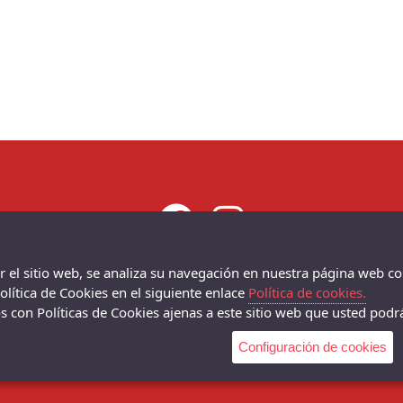
ar el sitio web, se analiza su navegación en nuestra página web co
lítica de Cookies en el siguiente enlace
Política de cookies.
6001
Chema Sneakers - C/ DANIEL DE LA SOTA, 9, - 36001
 con Políticas de Cookies ajenas a este sitio web que usted podrá
(Pontevedra)
986 102 081
Configuración de cookies