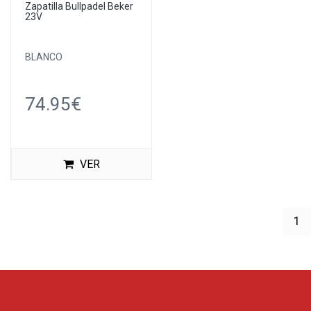
Zapatilla Bullpadel Beker
23V
BLANCO
74.95€
VER
(c
1