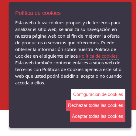
AVISO LEGAL
POLÍTICA DE COOKIES
Política de cookies
ENVÍOS Y DEVOLUCIONES
Esta web utiliza cookies propias y de terceros para
POLÍTICA DE PRIVACIDAD
analizar el sitio web, se analiza su navegación en
nuestra página web con el fin de mejorar la oferta
de productos o servicios que ofrecemos. Puede
obtener la información sobre nuestra Política de
Cookies en el siguiente enlace
Política de cookies.
Chema Sport - C/ BENITO CORBAL, 14, PONTEVEDRA - 36001
(Pontevedra)
Esta web también contiene enlaces a sitios web de
986 103 397
terceros con Políticas de Cookies ajenas a este sitio
web que usted podrá decidir si acepta o no cuando
Chema Sneakers - C/ DANIEL DE LA SOTA, 9, - 36001 (Pontevedra)
acceda a ellos.
986 102 081
Configuración de cookies
Rechazar todas las cookies
Aceptar todas las cookies