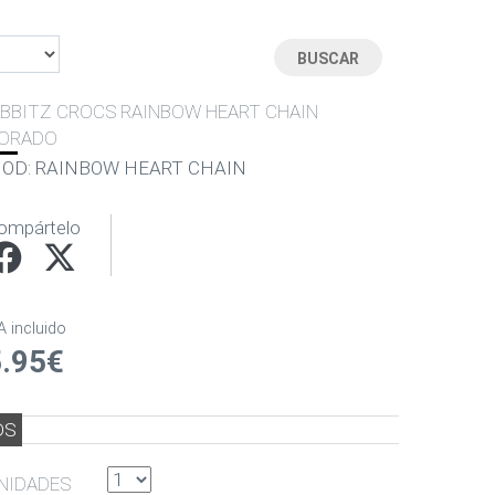
IBBITZ CROCS RAINBOW HEART CHAIN
ORADO
OD: RAINBOW HEART CHAIN
ompártelo
A incluido
5.95€
DS
NIDADES