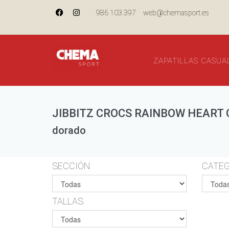
986 103 397
web@chemasport.es
ZAPATILLAS CASUA
JIBBITZ CROCS RAINBOW HEART 
dorado
SECCIÓN
CATEG
TALLAS