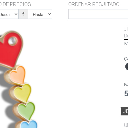
 DE PRECIOS
ORDENAR RESULTADO
€
J
D
M
C
IV
U
U