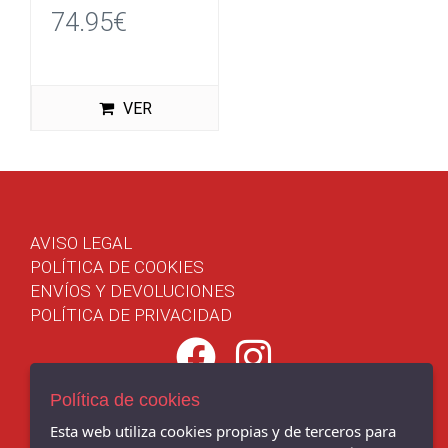
74.95€
VER
AVISO LEGAL
POLÍTICA DE COOKIES
ENVÍOS Y DEVOLUCIONES
POLÍTICA DE PRIVACIDAD
Política de cookies
Chema Sport - C/ BENITO CORBAL, 14, PONTEVEDRA - 36001
Esta web utiliza cookies propias y de terceros para
(Pontevedra)