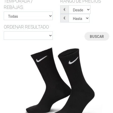
TEMPORADA /
RANGO DE PRECIOS
REBAJAS
€
€
ORDENAR RESULTADO