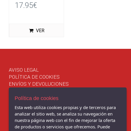
17.95€
VER
AVISO LEGAL
POLÍTICA DE COOKIES
ENVÍOS Y DEVOLUCIONES
POLÍTICA DE PRIVACIDAD
Política de cookies
Esta web utiliza cookies propias y de terceros para
analizar el sitio web, se analiza su navegación en
nuestra página web con el fin de mejorar la oferta
Chema Sport - C/ BENITO CORBAL, 14, PONTEVEDRA - 36001
(Pontevedra)
de productos o servicios que ofrecemos. Puede
986 103 397