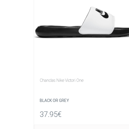
Chanclas Nike Victori One
BLACK OR GREY
37.95€