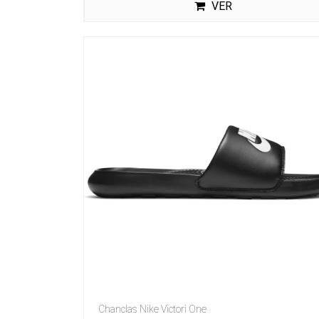
VER
Chanclas Nike Victori One