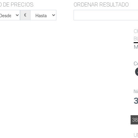
 DE PRECIOS
ORDENAR RESULTADO
€
C
B
M
C
IV
38
U