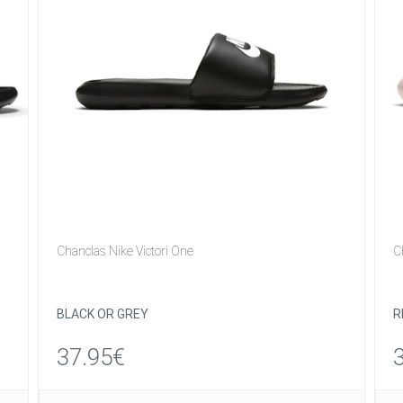
Chanclas Nike Victori One
C
BLACK OR GREY
R
37.95€