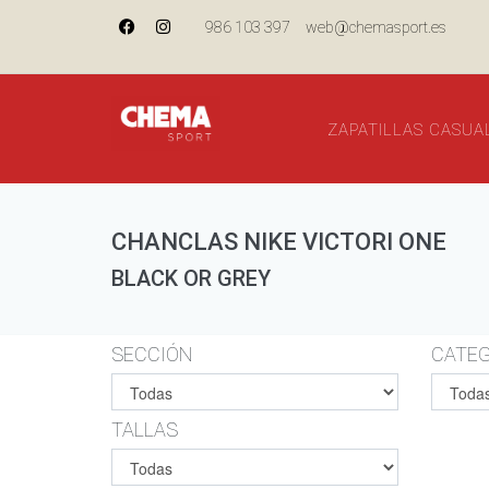
986 103 397
web@chemasport.es
ZAPATILLAS CASUA
CHANCLAS NIKE VICTORI ONE
BLACK OR GREY
SECCIÓN
CATEG
TALLAS