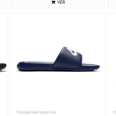
VER
Chanclas Nike Victori One
C