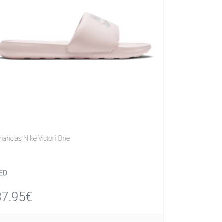
hanclas Nike Victori One
ED
37.95€