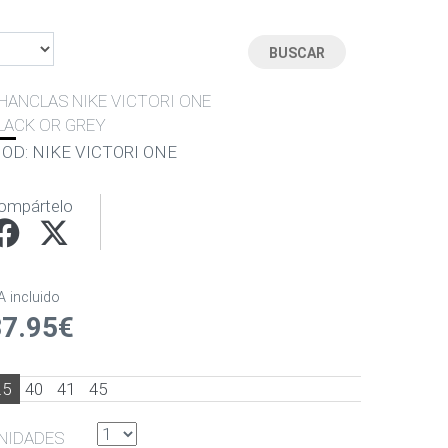
HANCLAS NIKE VICTORI ONE
LACK OR GREY
OD: NIKE VICTORI ONE
ompártelo
A incluido
37.95€
.5
40
41
45
NIDADES