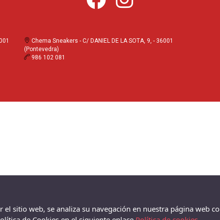
6001
Chema Sneakers - C/ DANIEL DE LA SOTA, 9, - 36001
(Pontevedra)
986 102 081
ar el sitio web, se analiza su navegación en nuestra página web co
lítica de Cookies en el siguiente enlace
Política de cookies.