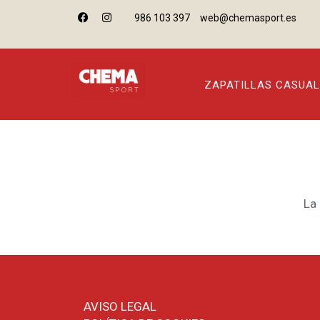
986 103 397
web@chemasport.es
ZAPATILLAS CASUAL
La
AVISO LEGAL