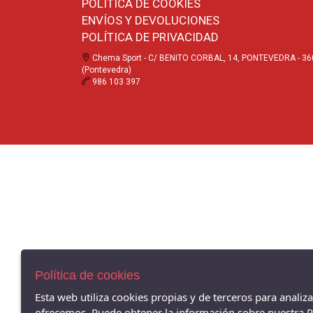
POLÍTICA DE COOKIES
ENVÍOS Y DEVOLUCIONES
POLÍTICA DE PRIVACIDAD
Chema Sport - C/ BENITO CORBAL, 14, PONTEVEDRA - 3
(Pontevedra)
986 103 397
Política de cookies
Esta web utiliza cookies propias y de terceros para analiz
ofrecemos. Puede obtener la información sobre nuestra Po