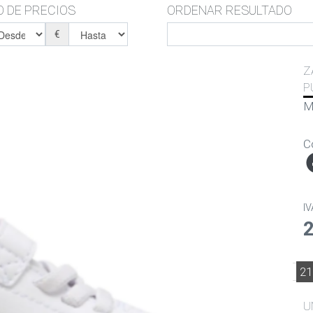
 DE PRECIOS
ORDENAR RESULTADO
€
Z
P
M
C
IV
21
U