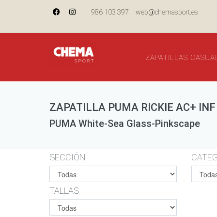
986 103 397
web@chemasport.es
ZAPATILLAS CASUA
ZAPATILLA PUMA RICKIE AC+ INF
PUMA White-Sea Glass-Pinkscape
SECCIÓN
CATEG
TALLAS