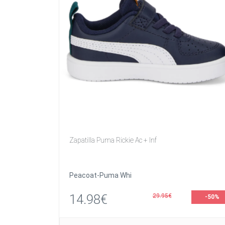
Zapatilla Puma Rickie Ac + Inf
Peacoat-Puma Whi
14.98€
29.95€
-50%