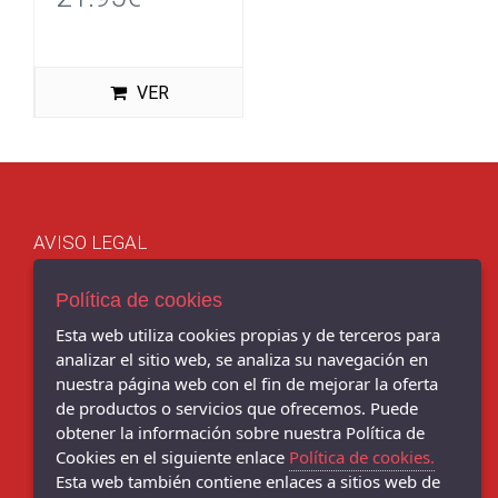
VER
AVISO LEGAL
POLÍTICA DE COOKIES
ENVÍOS Y DEVOLUCIONES
Política de cookies
POLÍTICA DE PRIVACIDAD
Esta web utiliza cookies propias y de terceros para
analizar el sitio web, se analiza su navegación en
nuestra página web con el fin de mejorar la oferta
de productos o servicios que ofrecemos. Puede
obtener la información sobre nuestra Política de
Chema Sport - C/ BENITO CORBAL, 14, PONTEVEDRA - 36001
(Pontevedra)
Cookies en el siguiente enlace
Política de cookies.
986 103 397
Esta web también contiene enlaces a sitios web de