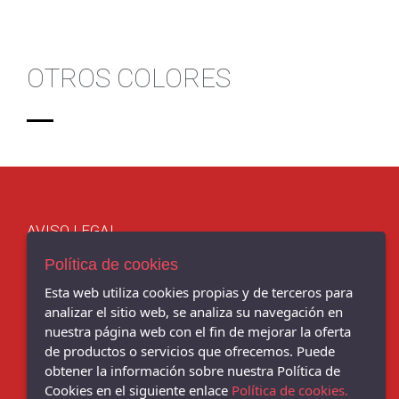
OTROS COLORES
AVISO LEGAL
POLÍTICA DE COOKIES
Política de cookies
ENVÍOS Y DEVOLUCIONES
Esta web utiliza cookies propias y de terceros para
POLÍTICA DE PRIVACIDAD
analizar el sitio web, se analiza su navegación en
nuestra página web con el fin de mejorar la oferta
de productos o servicios que ofrecemos. Puede
obtener la información sobre nuestra Política de
Chema Sport - C/ BENITO CORBAL, 14, PONTEVEDRA - 36001
Cookies en el siguiente enlace
Política de cookies.
(Pontevedra)