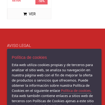
44.95€
-50%
VER
AVISO LEGAL
POLÍTICA DE COOKIES
ENVÍOS Y DEVOLUCIONES
Política de cookies
POLÍTICA DE PRIVACIDAD
Esta web utiliza cookies propias y de terceros para
analizar el sitio web, se analiza su navegación en
nuestra página web con el fin de mejorar la oferta
de productos o servicios que ofrecemos. Puede
obtener la información sobre nuestra Política de
Chema Sport - C/ BENITO CORBAL, 14, PONTEVEDRA - 36001
(Pontevedra)
Cookies en el siguiente enlace
Política de cookies.
986 103 397
Esta web también contiene enlaces a sitios web de
terceros con Políticas de Cookies ajenas a este sitio
Chema Sneakers - C/ DANIEL DE LA SOTA, 9, - 36001 (Pontevedra)