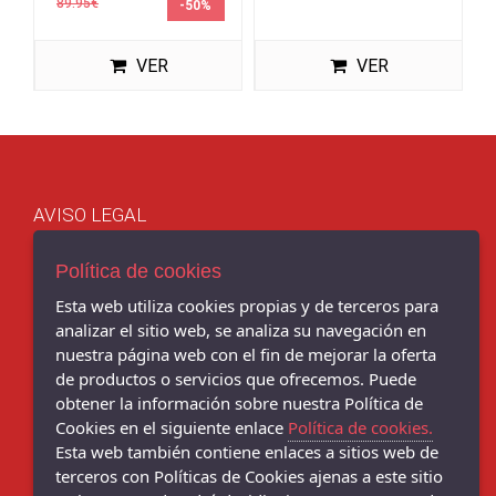
89.95€
-50%
VER
VER
AVISO LEGAL
POLÍTICA DE COOKIES
ENVÍOS Y DEVOLUCIONES
Política de cookies
POLÍTICA DE PRIVACIDAD
Esta web utiliza cookies propias y de terceros para
analizar el sitio web, se analiza su navegación en
nuestra página web con el fin de mejorar la oferta
de productos o servicios que ofrecemos. Puede
obtener la información sobre nuestra Política de
Chema Sport - C/ BENITO CORBAL, 14, PONTEVEDRA - 36001
(Pontevedra)
Cookies en el siguiente enlace
Política de cookies.
986 103 397
Esta web también contiene enlaces a sitios web de
terceros con Políticas de Cookies ajenas a este sitio
Chema Sneakers - C/ DANIEL DE LA SOTA, 9, - 36001 (Pontevedra)